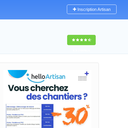
Inscription Artisan
9,5
(100%)
0
votes