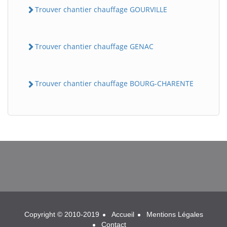
Trouver chantier chauffage GOURVILLE
Trouver chantier chauffage GENAC
Trouver chantier chauffage BOURG-CHARENTE
BatiWebPro
B
Assistant en ligne
B
Copyright © 2010-2019
Accueil
Mentions Légales
BatiWebPro
Contact