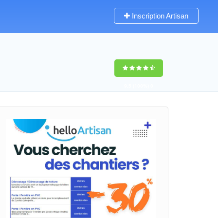
Inscription Artisan
9,5
(100%)
0
votes