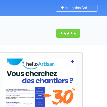
Inscription Artisan
9,5
(100%)
0
votes