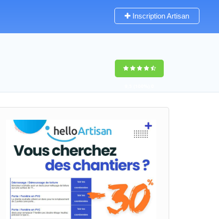
Inscription Artisan
9,5
(100%)
0
votes