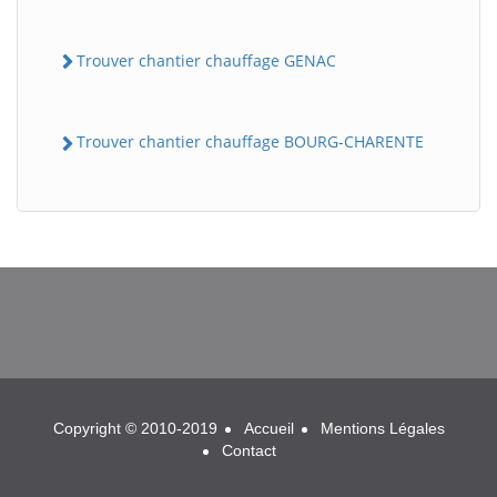
Trouver chantier chauffage GENAC
Trouver chantier chauffage BOURG-CHARENTE
BatiWebPro
B
Assistant en ligne
B
Copyright © 2010-2019
Accueil
Mentions Légales
Contact
BatiWebPro