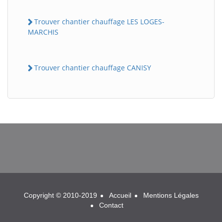
Trouver chantier chauffage LES LOGES-
MARCHIS
Trouver chantier chauffage CANISY
BatiWebPro
B
Assistant en ligne
B
Copyright © 2010-2019
Accueil
Mentions Légales
Contact